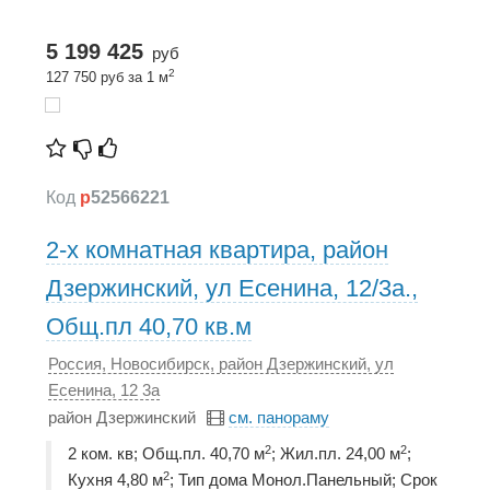
5 199 425
руб
2
127 750 руб за 1 м
Код
p
52566221
2-х комнатная квартира, район
Дзержинский, ул Есенина, 12/3а.,
Общ.пл 40,70 кв.м
Россия, Новосибирск, район Дзержинский, ул
Есенина, 12 3а
район Дзержинский
см. панораму
2
2
2 ком. кв; Общ.пл. 40,70 м
; Жил.пл. 24,00 м
;
2
Кухня 4,80 м
; Тип дома Монол.Панельный; Срок