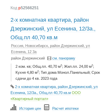
Код
p
52566251
2-х комнатная квартира, район
Дзержинский, ул Есенина, 12/3а.,
Общ.пл 40,70 кв.м
Россия, Новосибирск, район Дзержинский, ул
Есенина, 12 3а
район Дзержинский
см. панораму
2
2
2 ком. кв; Общ.пл. 40,70 м
; Жил.пл. 24,00 м
;
2
Кухня 4,80 м
; Тип дома Монол.Панельный; Срок
сдачи до 4 кв. 2023 года
2-х комнатная квартира, район Дзержинский, ул
Есенина, 12/3а., Общ.пл 40,70 кв.м
ООО
«Квартирный портал»
История цен
Расчет ипотеки