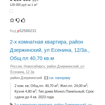
2
128 000 руб за 1 м
Код
p
52566231
2-х комнатная квартира, район
Дзержинский, ул Есенина, 12/3а.,
Общ.пл 40,70 кв.м
Россия, Новосибирск, район Дзержинский, ул
Есенина, 12 3а
район Дзержинский
см. панораму
2
2
2 ком. кв; Общ.пл. 40,70 м
; Жил.пл. 24,00 м
;
2
Кухня 4,80 м
; Тип дома Монол.Панельный; Срок
сдачи до 4 кв. 2023 года
2-х комнатная квартира, район Дзержинский, ул