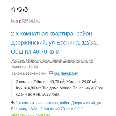
Код
p
52566241
2-х комнатная квартира, район
Дзержинский, ул Есенина, 12/3а.,
Общ.пл 40,70 кв.м
Россия, Новосибирск, район Дзержинский, ул
Есенина, 12 3а
район Дзержинский
см. панораму
2
2
2 ком. кв; Общ.пл. 40,70 м
; Жил.пл. 24,00 м
;
2
Кухня 4,80 м
; Тип дома Монол.Панельный; Срок
сдачи до 4 кв. 2023 года
2-х комнатная квартира, район Дзержинский, ул
Есенина, 12/3а., Общ.пл 40,70 кв.м
ООО
«Квартирный портал»